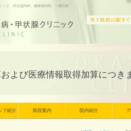
ニック、内分泌内科、糖尿病内科、一般内科
算および医療情報取得加算につき
ッフ紹介
医院案内
院内紹介
ア