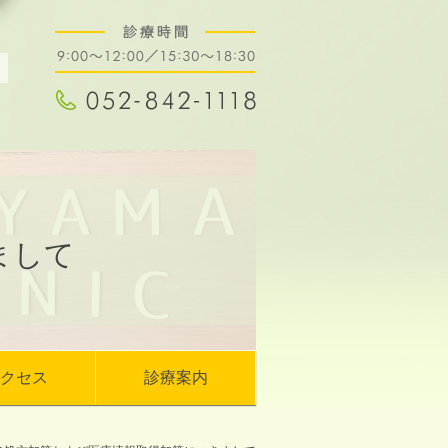
まして
クセス
診療案内