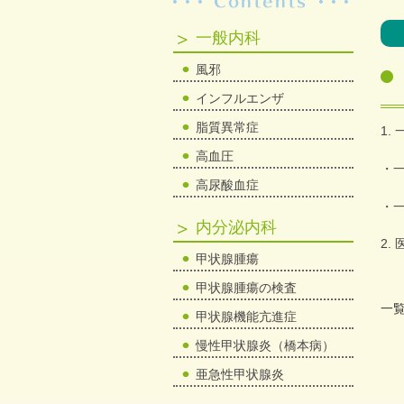
一般内科
風邪
インフルエンザ
脂質異常症
1.
高血圧
・
高尿酸血症
・
内分泌内科
2.
甲状腺腫瘍
甲状腺腫瘍の検査
一
甲状腺機能亢進症
慢性甲状腺炎（橋本病）
亜急性甲状腺炎