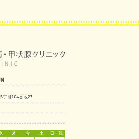
内科
丁目104番地27
水
木
金
土
日・祝