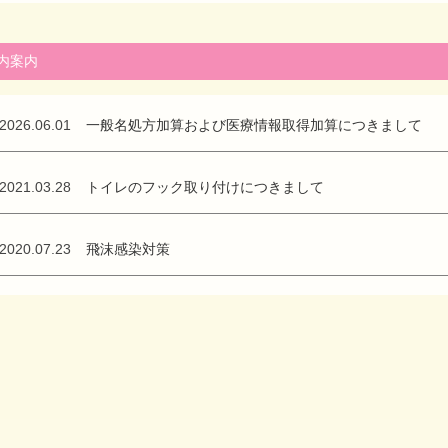
2021.08.30
新型コロナウイルスIgG抗体定量検査開始のお知らせ
内案内
2020.10.26
発熱患者さんに対する当院の対応について
2026.06.01
一般名処方加算および医療情報取得加算につきまして
2020.03.01
帯状疱疹予防接種費用の助成について
2021.03.28
トイレのフック取り付けにつきまして
2020.07.23
飛沫感染対策
2020.07.15
駐車場増設のお知らせ
2020.02.03
糖尿病性末梢神経障害の有無をチェックできる検査装置
2020.01.30
帯状疱疹予防接種費用の助成について