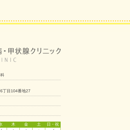
内科
丁目104番地27
水
木
金
土
日・祝