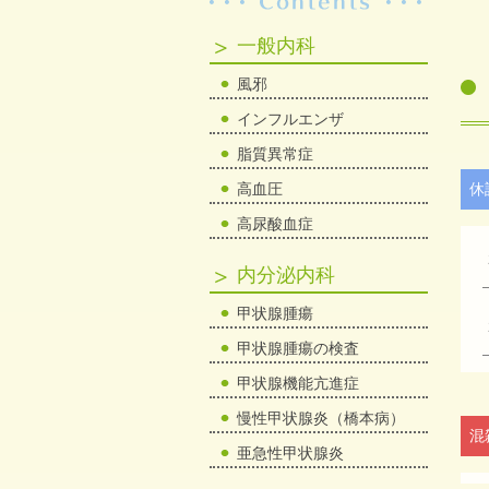
一般内科
風邪
インフルエンザ
脂質異常症
高血圧
休
高尿酸血症
内分泌内科
甲状腺腫瘍
甲状腺腫瘍の検査
甲状腺機能亢進症
慢性甲状腺炎（橋本病）
混
亜急性甲状腺炎