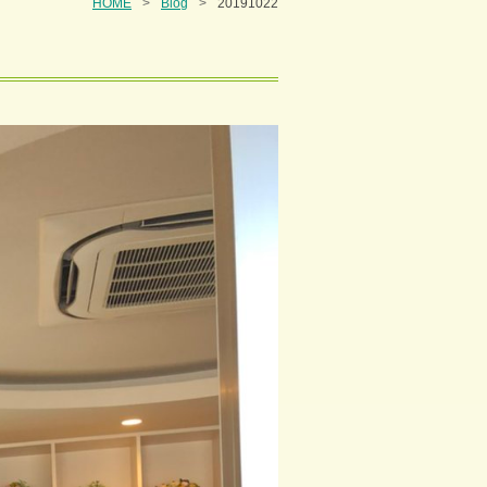
HOME
Blog
20191022