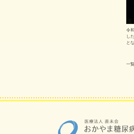
令和
し
と
一