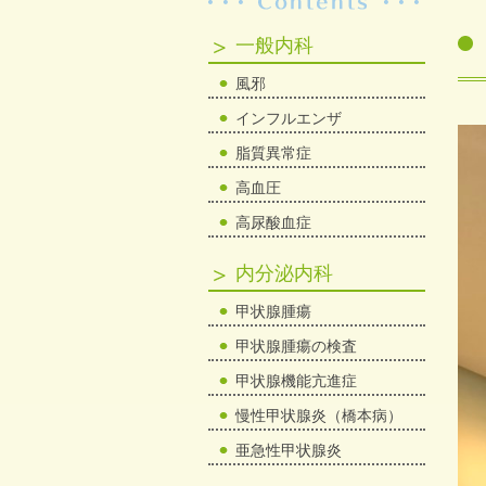
一般内科
風邪
インフルエンザ
脂質異常症
高血圧
高尿酸血症
内分泌内科
甲状腺腫瘍
甲状腺腫瘍の検査
甲状腺機能亢進症
慢性甲状腺炎（橋本病）
亜急性甲状腺炎